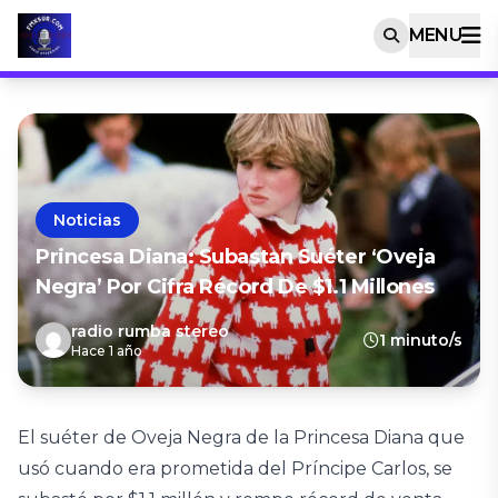
MENU
Noticias
Princesa Diana: Subastan Suéter ‘oveja
Negra’ Por Cifra Récord De $1.1 Millones
radio rumba stereo
1 minuto/s
Hace 1 año
El suéter de Oveja Negra de la Princesa Diana que
usó cuando era prometida del Príncipe Carlos, se