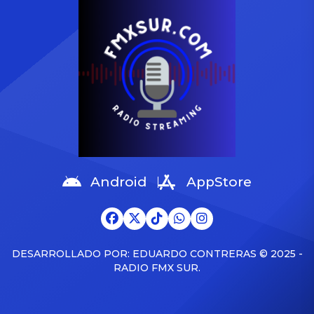
atentado contra su vida el 7
un certificado de defunción
de junio, el senador Miguel
presentado en un registro
Uribe Turbay murió en la
de Londres […]
clínica Fundación Santa Fe,
donde fue intervenido
quirúrgicamente en varias
ocasiones. […]
Android
AppStore
DESARROLLADO POR: EDUARDO CONTRERAS © 2025 -
RADIO FMX SUR.