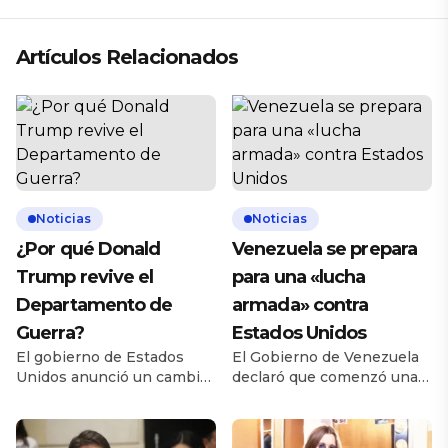
Artículos Relacionados
Noticias
Noticias
¿Por qué Donald
Venezuela se prepara
Trump revive el
para una «lucha
Departamento de
armada» contra
Guerra?
Estados Unidos
El gobierno de Estados
El Gobierno de Venezuela
Unidos anunció un cambio
declaró que comenzó una
histórico en la
fase de alistamiento y
denominación de su
despliegue defensivo
principal organismo militar.
nacional ante la creciente