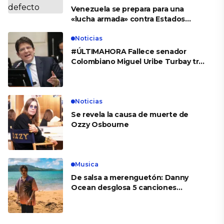
Venezuela se prepara para una
«lucha armada» contra Estados
Unidos
Noticias
#ÚLTIMAHORA Fallece senador
Colombiano Miguel Uribe Turbay tras
el atentado en su contra y dos
meses de recuperación
Noticias
Se revela la causa de muerte de
Ozzy Osbourne
Musica
De salsa a merenguetón: Danny
Ocean desglosa 5 canciones
esenciales de su nuevo álbum
‘Babylon Club’