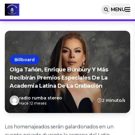
MENU
Billboard
Olga Tañón, Enrique Bunbury Y Más
Recibirán Premios Especiales De La
Academia Latina De La Grabación
radio rumba stereo
2 minuto/s
Hace 12 meses
Los homenajeados serán galardonados en un