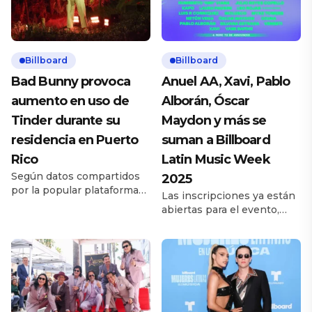
Billboard
Billboard
Bad Bunny provoca
Anuel AA, Xavi, Pablo
aumento en uso de
Alborán, Óscar
Tinder durante su
Maydon y más se
residencia en Puerto
suman a Billboard
Rico
Latin Music Week
Según datos compartidos
2025
por la popular plataforma
Las inscripciones ya están
de citas, las menciones del
abiertas para el evento,
artista en las biografías han
programado del 20 al 24 de
aumentado en casi un 13%.
octubre en The Fillmore
Ha pasado casi un mes
Miami Beach.
desde que Bad
Billboard anunció una
Bunny inauguró su
nueva ola de artistas
histórica residencia No Me
confirmados para
Quiero Ir de Aquí en el
la Semana Billboard de la