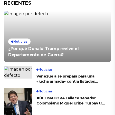
RECIENTES
Noticias
¿Por qué Donald Trump revive el
Departamento de Guerra?
Noticias
Venezuela se prepara para una
«lucha armada» contra Estados
Unidos
Noticias
#ÚLTIMAHORA Fallece senador
Colombiano Miguel Uribe Turbay tras
el atentado en su contra y dos
meses de recuperación